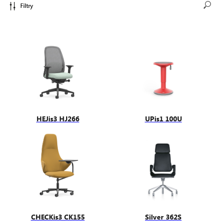
Filtry
HEJis3 HJ266
UPis1 100U
CHECKis3 CK155
Silver 362S