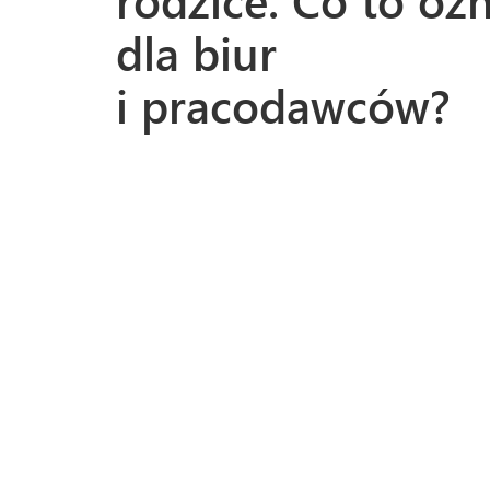
rodzice. Co to oz
dla biur
i pracodawców?